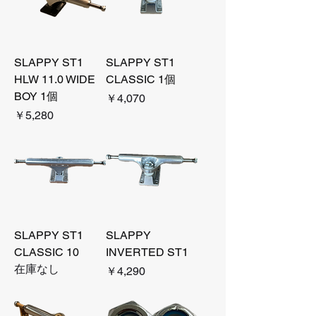
SLAPPY ST1
SLAPPY ST1
HLW 11.0 WIDE
CLASSIC 1個
BOY 1個
価格
￥4,070
価格
￥5,280
SLAPPY ST1
SLAPPY
CLASSIC 10
INVERTED ST1
在庫なし
価格
￥4,290