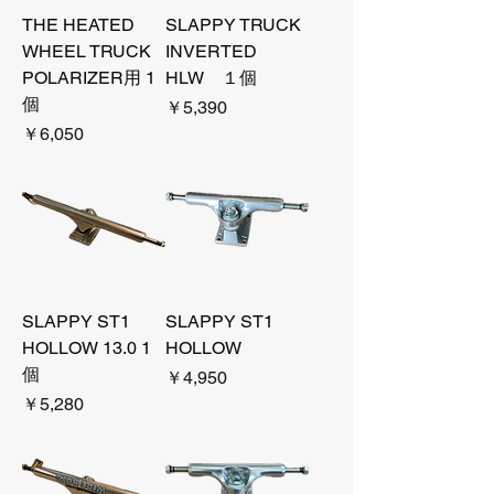
THE HEATED
SLAPPY TRUCK
WHEEL TRUCK
INVERTED
POLARIZER用 1
HLW １個
個
価格
￥5,390
価格
￥6,050
SLAPPY ST1
SLAPPY ST1
HOLLOW 13.0 1
HOLLOW
個
価格
￥4,950
価格
￥5,280