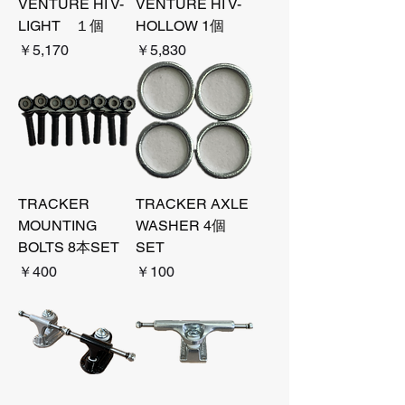
VENTURE HI V-
VENTURE HI V-
LIGHT １個
HOLLOW 1個
価格
価格
￥5,170
￥5,830
TRACKER
TRACKER AXLE
MOUNTING
WASHER 4個
BOLTS 8本SET
SET
価格
価格
￥400
￥100