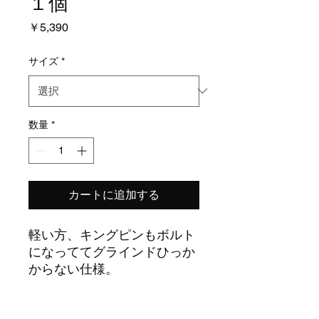
１個
価
￥5,390
格
サイズ
*
数量
*
カートに追加する
軽い方、キングピンもボルト
になっててグラインドひっか
からない仕様。
商品情報