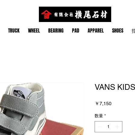
TRUCK
WHEEL
BEARING
PAD
APPAREL
SHOES
指
VANS KIDS
価
￥7,150
格
数量
*