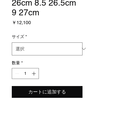
26cm 8.5 26.5cm
9 27cm
価
￥12,100
格
サイズ
*
数量
*
カートに追加する
上越の上手な子が今までで1
番調子いいって言ってまし
た。