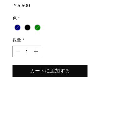
価
￥5,500
格
色
*
数量
*
カートに追加する
左からNAVY.BLACK.GREEN
​特定商取引法表示
プライバシーポリシー