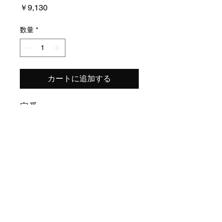
価
￥9,130
格
数量
*
カートに追加する
定番
​特定商取引法表示
プライバシーポリシー
dorehobl@gmail.com
©2024
YAMAYO