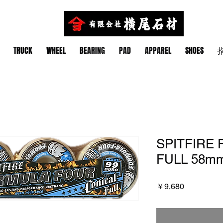
TRUCK
WHEEL
BEARING
PAD
APPAREL
SHOES
指
SPITFIRE 
FULL 58m
価
￥9,680
格