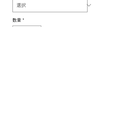
数量
*
カートに追加する
車高上げるやつ
​特定商取引法表示
プライバシーポリシー
dorehobl@gmail.com
©2024
YAMAYO