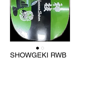
SHOWGEKI RWB
BLK 8.5
価
￥13,200
格
在庫なし
車好きの方へ。石井とのコラ
ボ？