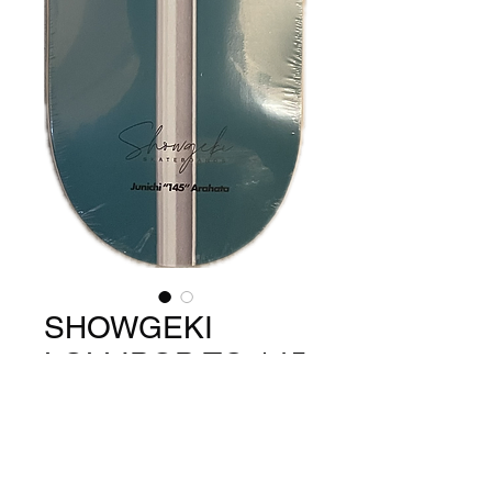
SHOWGEKI
LOLLIPOP TQ 145
7.375
価
￥13,200
格
数量
*