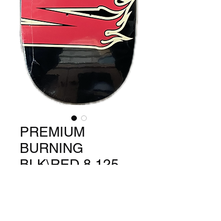
PREMIUM
BURNING
BLK\RED 8.125
価
￥13,200
格
数量
*