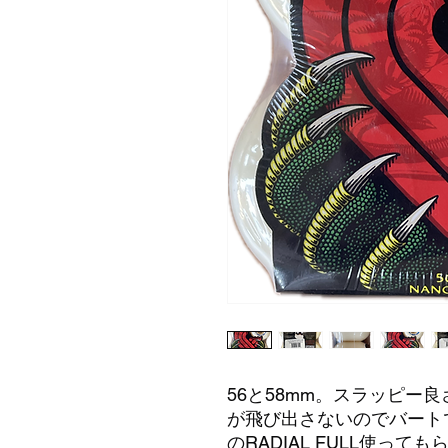
56と58mm。スラッピー
が飛び出さないのでバートで
のRADIAL FULL使っ