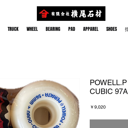
TRUCK
WHEEL
BEARING
PAD
APPAREL
SHOES
指
POWELL.P
CUBIC 97A
価
￥9,020
格