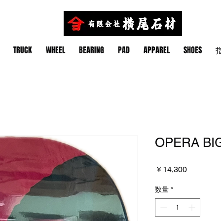
TRUCK
WHEEL
BEARING
PAD
APPAREL
SHOES
指
OPERA BIG
価
￥14,300
格
数量
*