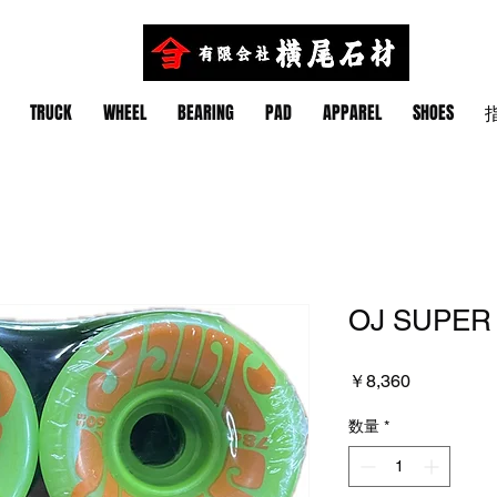
TRUCK
WHEEL
BEARING
PAD
APPAREL
SHOES
指
OJ SUPER
価
￥8,360
格
数量
*