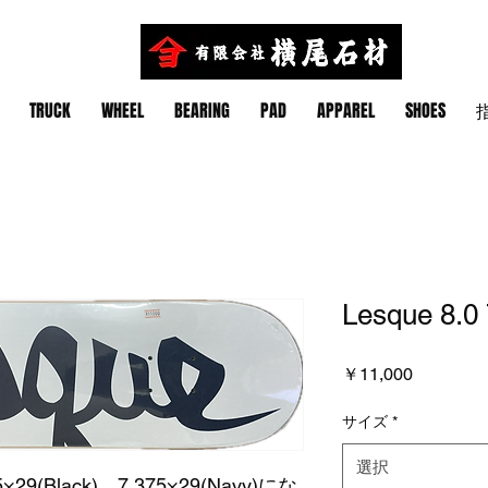
TRUCK
WHEEL
BEARING
PAD
APPAREL
SHOES
指
Lesque 8.0 
価
￥11,000
格
サイズ
*
選択
5×29(Black) 7.375×29(Navy)にな