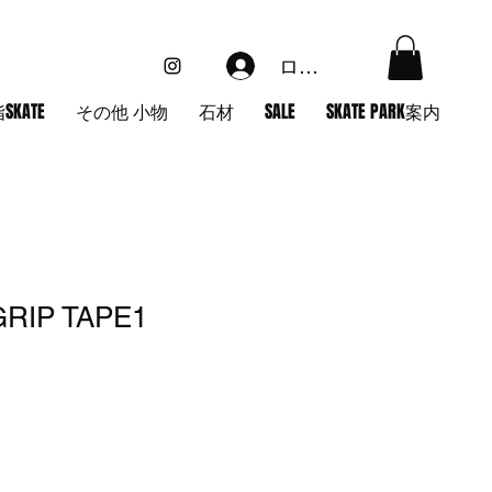
ログイン
SKATE
その他 小物
石材
SALE
SKATE PARK案内
RIP TAPE1