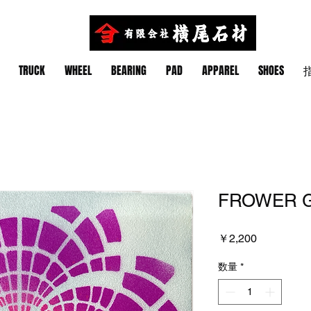
TRUCK
WHEEL
BEARING
PAD
APPAREL
SHOES
指
FROWER G
価
￥2,200
格
数量
*