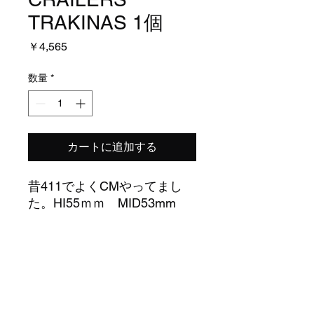
TRAKINAS 1個
価
￥4,565
格
数量
*
カートに追加する
昔411でよくCMやってまし
た。HI55ｍｍ MID53mm
LOW51mm（実測）。変わっ
たの好きな方。