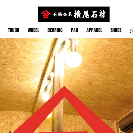
TRUCK
WHEEL
BEARING
PAD
APPAREL
SHOES
指