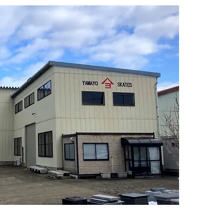
クイックビュー
クイックビュー
クイックビュー
クイックビュー
クイックビュー
クイックビュー
クイックビュー
クイックビュー
DENT ST11 HOLLOW
L MOSH KNAPSACK
SKATE KIDS KYLE
M WORKERS CAP
VANS SKATE KIDS OLD SKOOL
OJ THUNDER JUICE 75mm78A
INDEPENDENT SPAN AOTS
サメヘアバン
WALKER
159
COOZIE 26SS
36+
価格
価格
価格
価格
￥8,250
￥7,920
￥11,000
￥1,980
価格
価格
価格
価格
￥9,350
￥6,050
￥7,150
￥990