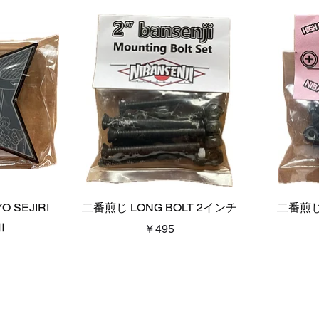
ー
クイックビュー
O SEJIRI
二番煎じ LONG BOLT 2インチ
二番煎じ L
Ⅱ
価格
￥495