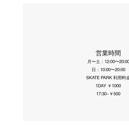
営業時間
クイックビュー
クイックビュー
クイックビュー
クイックビュー
クイックビュー
クイックビュ
クイックビュ
クイックビュ
クイックビュ
でん六 x MxMxM コインケース
MAGICAL MOSH MEASURE
OJ SUPER JUICE 60mm78A
DOG TOWN RISER PAD 1/2
VANS SKATE ROWAN
でん六 x MxMxW 
MAGICAL MOSH B
わんぱくマンチー
DOG TOWN RISER 
在庫なし
BELT
ュナー
月〜土：12:00〜20:0
価格
価格
価格
価格
価格
価格
￥9,350
￥8,360
￥990
￥770
￥6,820
￥990
日：10:00〜20:00
価格
価格
￥3,850
￥660
SKATE PARK 利用料
1DAY ￥1000
17:30~￥500