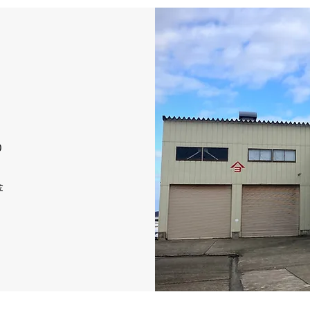
ー
ー
ー
ー
クイックビュー
クイックビュー
クイックビュー
クイックビュー
エアーフレッシ
ODY BAG
ズエプロン
PAD 3/8
SIDEWAY CERAMIC BEARINGS
MAGICAL MOSH BACK PACK
VANS SKATE KIDS ROWAN
BLOOD ORANGE MT BOLT
INDEPEN
MAGICA
VANS 
MxMx
GRINDTAINER 1 1/2
0
価格
価格
価格
￥17,600
￥12,650
￥8,800
価格
￥715
金