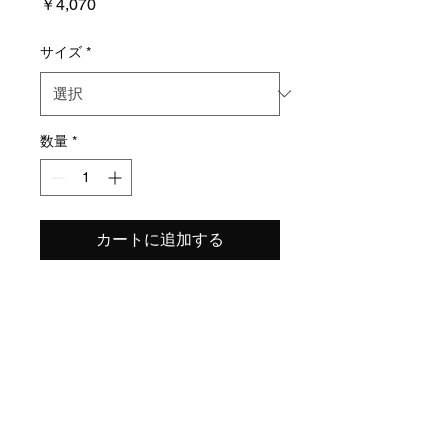
価
￥4,070
格
サイズ
*
数量
*
カートに追加する
スタンダード、キングピンも
普通。
​特定商取引法表示