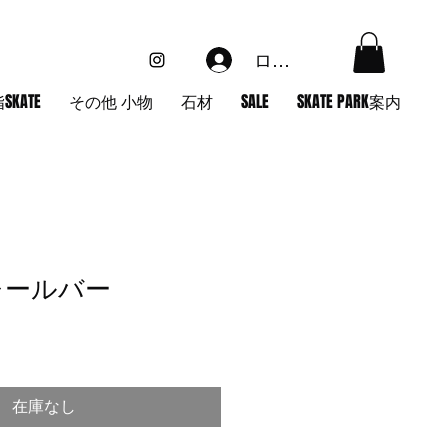
ログイン
SKATE
その他 小物
石材
SALE
SKATE PARK案内
 レールバー
在庫なし