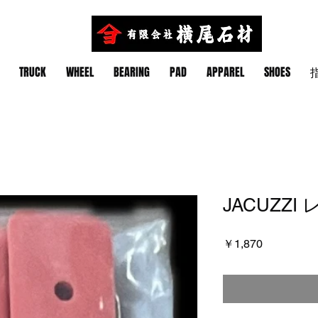
TRUCK
WHEEL
BEARING
PAD
APPAREL
SHOES
指
JACUZZI
価
￥1,870
格