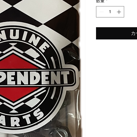
数量
*
カ