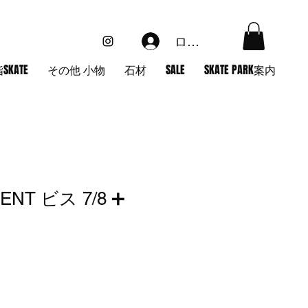
ログイン
SKATE
その他 小物
石材
SALE
SKATE PARK案内
ENT ビス 7/8 ➕