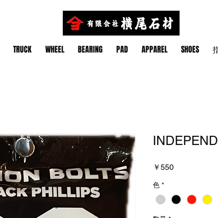
TRUCK
WHEEL
BEARING
PAD
APPAREL
SHOES
指
INDEPEND
価
￥550
格
色
*