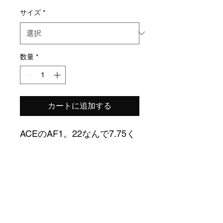
サイズ
*
数量
*
カートに追加する
ACEのAF1。22なんで7.75く
らいの板に。2個セットの価
格。
​特定商取引法表示