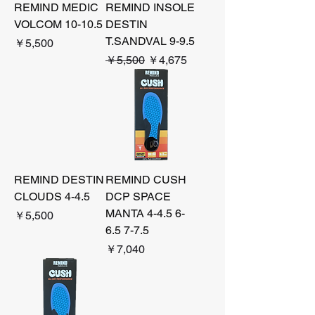
REMIND MEDIC
REMIND INSOLE
VOLCOM 10-10.5
DESTIN
T.SANDVAL 9-9.5
価格
￥5,500
通常価格
セール価格
￥5,500
￥4,675
REMIND DESTIN
REMIND CUSH
CLOUDS 4-4.5
DCP SPACE
MANTA 4-4.5 6-
価格
￥5,500
6.5 7-7.5
価格
￥7,040